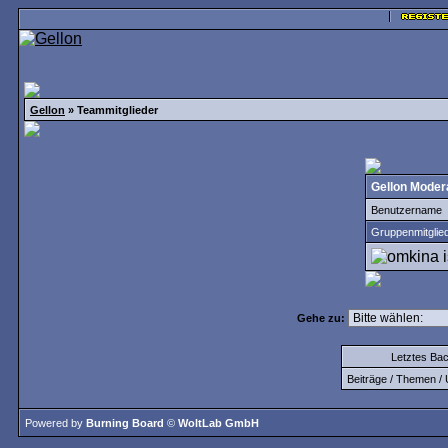
Gellon
» Teammitglieder
Gellon Moder
Benutzername
Gruppenmitglie
Gehe zu:
Letztes Ba
Beiträge / Themen / 
Powered by
Burning Board
©
WoltLab GmbH