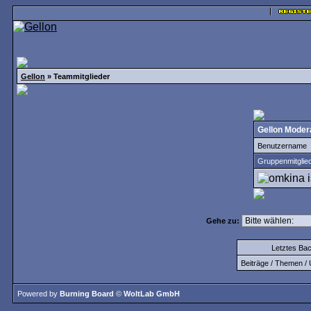
Gellon
» Teammitglieder
Gellon Moder
Benutzername
Gruppenmitglie
Gehe zu:
Letztes Ba
Beiträge / Themen / 
Powered by
Burning Board
©
WoltLab GmbH