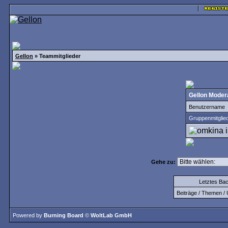
Gellon
» Teammitglieder
Gellon Moder
Benutzername
Gruppenmitglie
Gehe zu:
Letztes Ba
Beiträge / Themen / 
Powered by
Burning Board
©
WoltLab GmbH