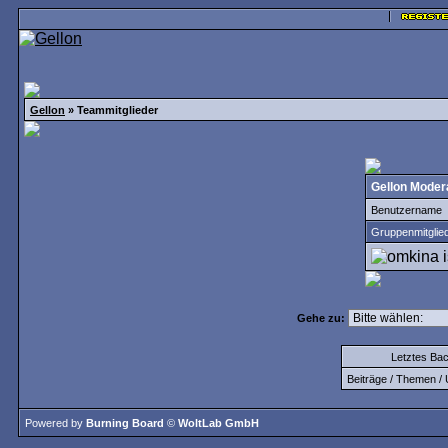
Gellon
» Teammitglieder
Gellon Moder
Benutzername
Gruppenmitglie
Gehe zu:
Letztes Ba
Beiträge / Themen / 
Powered by
Burning Board
©
WoltLab GmbH