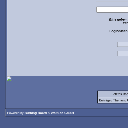
Bitte geben 
Per
Logindaten
Letztes Ba
Beiträge / Themen / 
Powered by
Burning Board
©
WoltLab GmbH