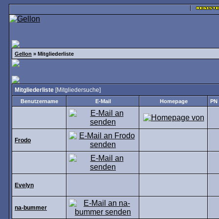
Gellon
» Mitgliederliste
Mitgliederliste
[
Mitgliedersuche
]
Benutzername
E-Mail
Homepage
PN
Frodo
Evelyn
na-bummer