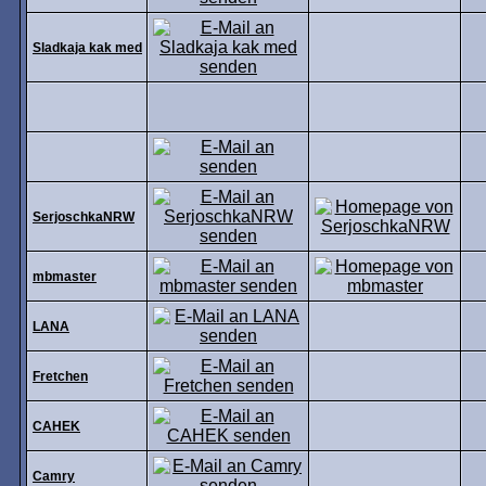
Sladkaja kak med
SerjoschkaNRW
mbmaster
LANA
Fretchen
CAHEK
Camry