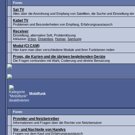
Foren
Sat TV
Alles über die Anordnung und Empfang von Satelliten, die Suche und Einstellung de
Kabel TV
Problemen und Besonderheiten von Empfang, Erfahrungsaustausch
Receiver
Einstellung, alternative Soft, Problemlösung
Inklusive:
d-box
,
Dreambox
,
Humax
,
Samsung
Modul (CI CAM)
Hier kann man über verschiedene Module und ihrer Funktionen reden
Progs, die Karten und die übrigen begleitenden Geräte
Die Fragen verbunden mit Wahl, Codierung und direkte Benutzung
Mobilfunk
Foren
Provider und Netzbetreiber
Informationen und Fragen über die Rechte von Netzbenutzer
Vor- und Nachteile von Handys
Fragen vor dem Kauf und Erfahrungsaustausch