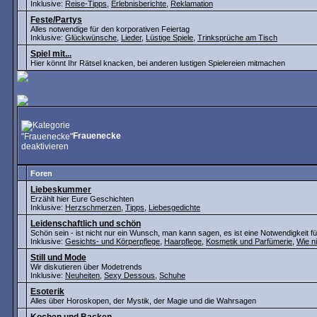
Inklusive:
Reise-Tipps
,
Erlebnisberichte
,
Reklamation
Feste/Partys
Alles notwendige für den korporativen Feiertag
Inklusive:
Glückwünsche
,
Lieder
,
Lüstige Spiele
,
Trinksprüche am Tisch
Spiel mit...
Hier könnt Ihr Rätsel knacken, bei anderen lustigen Spielereien mitmachen
Frauenecke
Foren
Liebeskummer
Erzählt hier Eure Geschichten
Inklusive:
Herzschmerzen
,
Tipps
,
Liebesgedichte
Leidenschaftlich und schön
Schön sein - ist nicht nur ein Wunsch, man kann sagen, es ist eine Notwendigkeit fü
Inklusive:
Gesichts- und Körperpflege
,
Haarpflege
,
Kosmetik und Parfümerie
,
Wie n
Still und Mode
Wir diskutieren über Modetrends
Inklusive:
Neuheiten
,
Sexy Dessous
,
Schuhe
Esoterik
Alles über Horoskopen, der Mystik, der Magie und die Wahrsagen