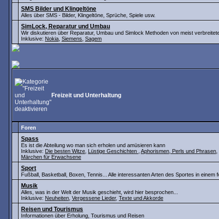
SMS Bilder und Klingeltöne
Alles über SMS - Bilder, Klingeltöne, Sprüche, Spiele usw.
SimLock, Reparatur und Umbau
Wir diskutieren über Reparatur, Umbau und Simlock Methoden von meist verbreite
Inklusive:
Nokia
,
Siemens
,
Sagem
Freizeit und Unterhaltung
Foren
Spass
Es ist die Abteilung wo man sich erholen und amüsieren kann
Inklusive:
Die besten Witze
,
Lüstige Geschichten
,
Aphorismen, Perls und Phrasen
,
Märchen für Erwachsene
Sport
Fußball, Basketball, Boxen, Tennis... Alle interessanten Arten des Sportes in einem 
Musik
Alles, was in der Welt der Musik geschieht, wird hier besprochen...
Inklusive:
Neuheiten
,
Vergessene Lieder
,
Texte und Akkorde
Reisen und Tourismus
Informationen über Erholung, Tourismus und Reisen