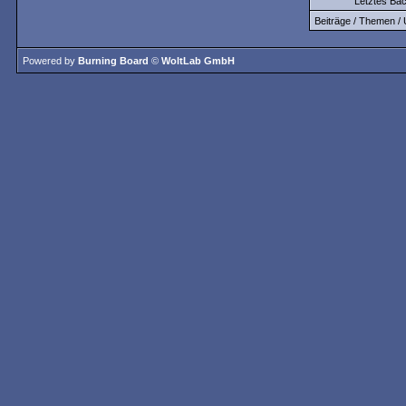
Letztes Ba
Beiträge / Themen / 
Powered by
Burning Board
©
WoltLab GmbH