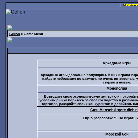
Gellon
» Game Menü
Аркадные игры
Аркадные игры довольно популярны. В них играют взро
найдете небольшие по размеру, но очень интересные, 
старые и новые.
Монополия
Возводите свою экономическую империю и покоряйте
условиях рынка боритесь за свое господство в различн
торговле, разоряйте своих конкурентов и добейтесь н
Gast Mensch ärgere dich n
Ещё в раэработке !!! Но играть 
Морской бой