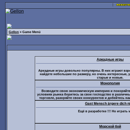
Gellon
» Game Menü
Аркадные игры
Аркадные игры довольно популярны. В них играют взро
найдете небольшие по размеру, но очень интересные, 
старые и новые.
Монополия
Возводите свою экономическую империю и покоряйте
условиях рынка боритесь за свое господство в различн
торговле, разоряйте своих конкурентов и добейтесь н
Gast Mensch ärgere dich n
Ещё в раэработке !!! Но играть 
Морской бой