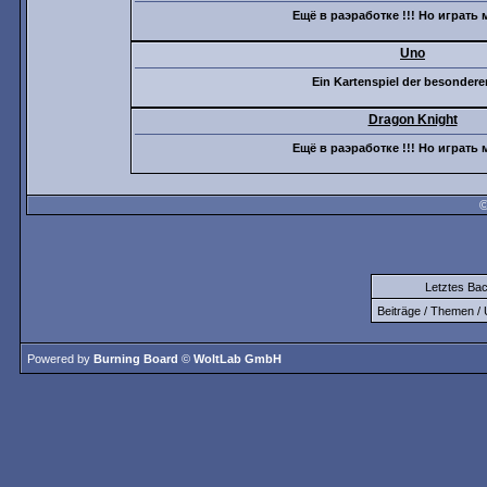
Ещё в раэработке !!! Но играть 
Uno
Ein Kartenspiel der besondere
Dragon Knight
Ещё в раэработке !!! Но играть 
©
Letztes Ba
Beiträge / Themen / 
Powered by
Burning Board
©
WoltLab GmbH