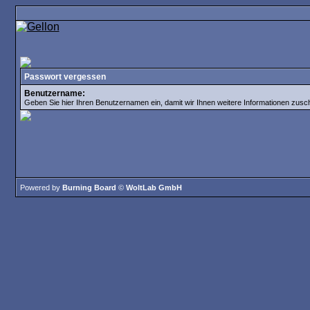
Passwort vergessen
Benutzername:
Geben Sie hier Ihren Benutzernamen ein, damit wir Ihnen weitere Informationen zus
Powered by
Burning Board
©
WoltLab GmbH