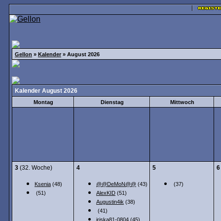
Gellon
»
Kalender
» August 2026
Kalender August 2026
Montag
Dienstag
Mittwoch
3
(32. Woche)
4
5
6
Ksenia
(48)
@@DeMoN@@
(43)
(37)
(51)
AlexKID
(51)
Augustin4ik
(38)
(41)
iriska81-0804
(45)