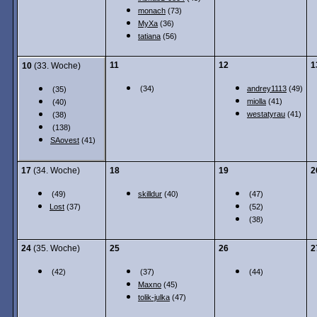
monach
(73)
MyXa
(36)
tatiana
(56)
11
12
1
10
(33. Woche)
(34)
andrey1113
(49)
(35)
miolla
(41)
(40)
westatyrau
(41)
(38)
(138)
SAovest
(41)
17
(34. Woche)
18
19
2
(49)
skilldur
(40)
(47)
Lost
(37)
(52)
(38)
24
(35. Woche)
25
26
2
(42)
(37)
(44)
Maxno
(45)
tolik-julka
(47)