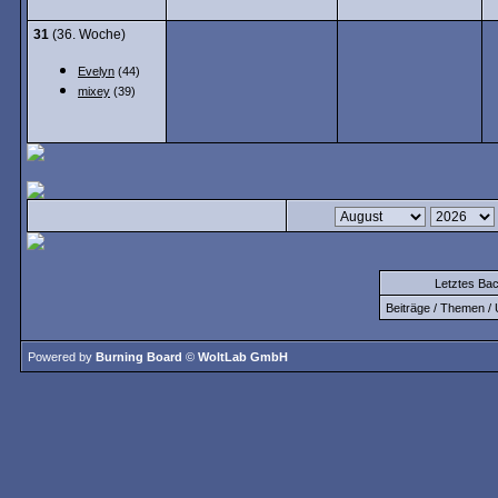
31
(36. Woche)
Evelyn
(44)
mixey
(39)
Letztes Ba
Beiträge / Themen / 
Powered by
Burning Board
©
WoltLab GmbH